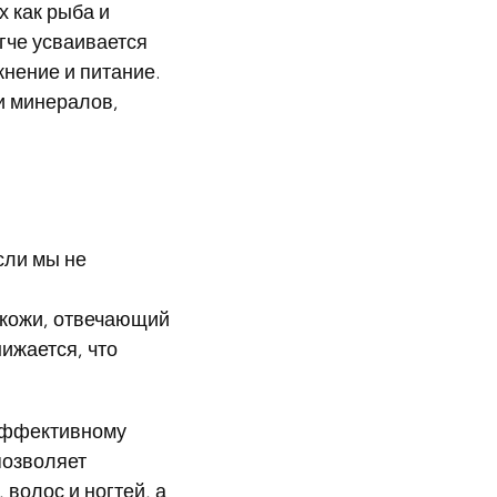
х как рыба и
гче усваивается
нение и питание.
и минералов,
сли мы не
 кожи, отвечающий
нижается, что
 эффективному
позволяет
 волос и ногтей, а