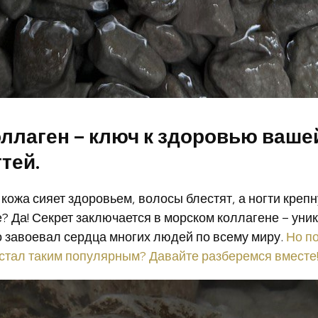
ллаген – ключ к здоровью ваше
тей.
кожа сияет здоровьем, волосы блестят, а ногти крепн
? Да! Секрет заключается в морском коллагене – уни
 завоевал сердца многих людей по всему миру.
Но п
стал таким популярным? Давайте разберемся вместе