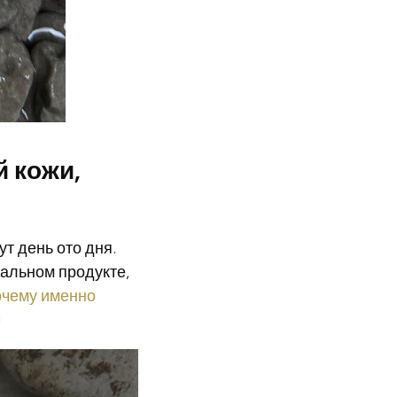
й кожи,
ут день ото дня.
кальном продукте,
очему именно
!